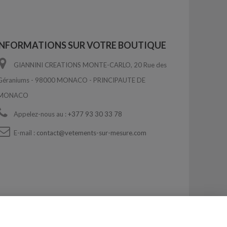
INFORMATIONS SUR VOTRE BOUTIQUE
GIANNINI CREATIONS MONTE-CARLO, 20 Rue des
Géraniums - 98000 MONACO - PRINCIPAUTE DE
MONACO
Appelez-nous au :
+377 93 30 33 78
E-mail :
contact@vetements-sur-mesure.com