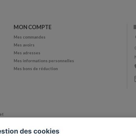
MON COMPTE
Mes commandes
Mes avoirs
Mes adresses
Mes informations personnelles
Mes bons de réduction
et
stion des cookies
de