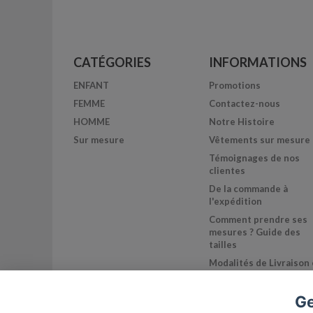
CATÉGORIES
INFORMATIONS
ENFANT
Promotions
FEMME
Contactez-nous
HOMME
Notre Histoire
Sur mesure
Vêtements sur mesure
Témoignages de nos
clientes
De la commande à
l'expédition
Comment prendre ses
mesures ? Guide des
tailles
Modalités de Livraison 
de retour
Mentions légales
Ge
Conditions générales 