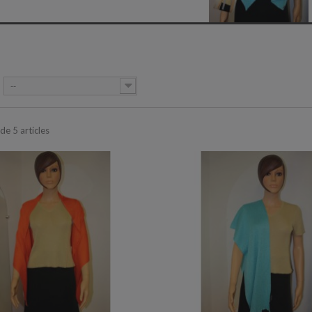
E
--
 de 5 articles