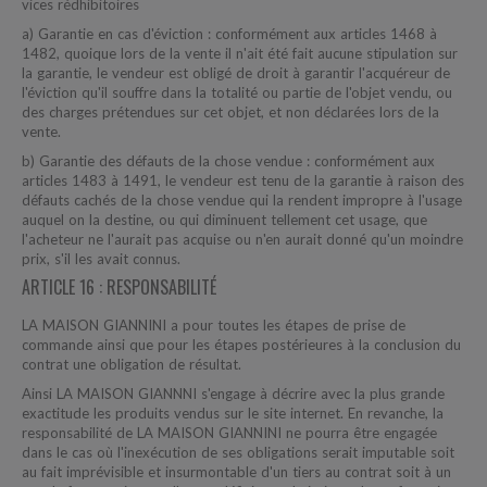
vices rédhibitoires
a) Garantie en cas d'éviction : conformément aux articles 1468 à
1482, q
uoique lors de la vente il n'ait été fait aucune stipulation sur
la garantie, le vendeur est obligé de droit à garantir l'acquéreur de
l'éviction qu'il souffre dans la totalité ou partie de l'objet vendu, ou
des charges prétendues sur cet objet, et non déclarées lors de la
vente.
b) Garantie des défauts de la chose vendue : conformément aux
articles 1483 à 1491, l
e vendeur est tenu de la garantie à raison des
défauts cachés de la chose vendue qui la rendent impropre à l'usage
auquel on la destine, ou qui diminuent tellement cet usage, que
l'acheteur ne l'aurait pas acquise ou n'en aurait donné qu'un moindre
prix, s'il les avait connus.
ARTICLE 16 : RESPONSABILITÉ
LA MAISON GIANNINI a pour toutes les étapes de prise de
commande ainsi que pour les étapes postérieures à la conclusion du
contrat une obligation de résultat.
Ainsi LA MAISON GIANNNI s'engage à décrire avec la plus grande
exactitude les produits vendus sur le site internet. En revanche, la
responsabilité de LA MAISON GIANNINI ne pourra être engagée
dans le cas où l'inexécution de ses obligations serait imputable soit
au fait imprévisible et insurmontable d'un tiers au contrat soit à un