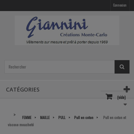
Connexion
CATÉGORIES
(vide)
FEMME
MAILLE
PULL
Pull en coton
Pull en coton et
viscose moucheté